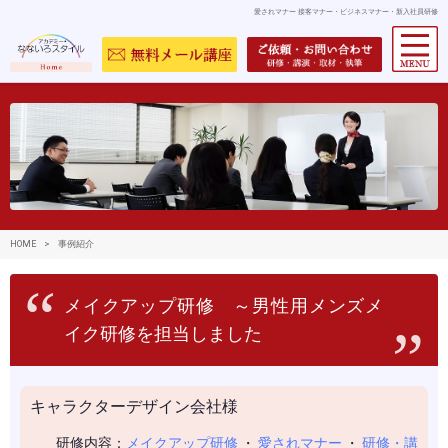
愛されマナー 接客マナー・ビジネスマナー・新入社員研修
HOME
>
事例紹介
メイクアップ研修 ～男性用メンズメ
イク研修を担当しました
キャラクターデザイン会社様
研修内容：
メイクアップ研修
・
愛されマナー
・
研修・講