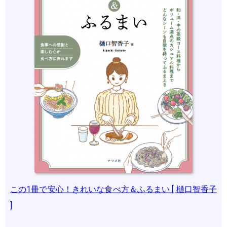
この1冊で安心！きれいな食べ方＆ふるまい [ 樋口智香子
]