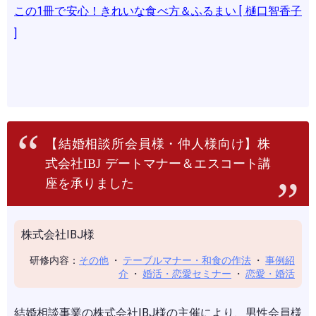
この1冊で安心！きれいな食べ方＆ふるまい [ 樋口智香子
]
【結婚相談所会員様・仲人様向け】株
式会社IBJ デートマナー＆エスコート講
座を承りました
株式会社IBJ様
研修内容：
その他
・
テーブルマナー・和食の作法
・
事例紹
介
・
婚活・恋愛セミナー
・
恋愛・婚活
結婚相談事業の株式会社IBJ様の主催により、男性会員様