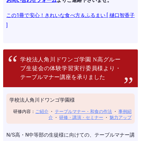
お問い合わせフォーム
よりご連絡下さいませ。
この1冊で安心！きれいな食べ方＆ふるまい [ 樋口智香子
]
学校法人角川ドワンゴ学園 N高グルー
プ生徒会の体験学習実行委員様より・
テーブルマナー講座を承りました
学校法人角川ドワンゴ学園様
研修内容：
ご紹介
・
テーブルマナー・和食の作法
・
事例紹
介
・
研修・講演・セミナー
・
魅力アップ
N/S高・N中等部の生徒様に向けての、テーブルマナー講