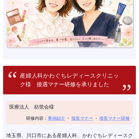
産婦人科かわぐちレディースクリニッ
ク様 接遇マナー研修を承りました
医療法人 紡世会様
研修内容：
事例紹介
・
接客マナー
・
接客マナー研修
埼玉県、川口市にある産婦人科、かわぐちレディースク