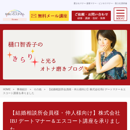
愛されマナー 接客マナー・ビジネスマナー・新入社員研修
HOME
>
事例紹介
>
その他
>
【結婚相談所会員様・仲人様向け】株式会社IBJ デートマナー＆エ
スコート講座を承りました
【結婚相談所会員様・仲人様向け】株式会社
IBJ デートマナー＆エスコート講座を承りまし
た