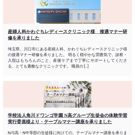
産婦人科かわぐちレディースクリニック様 接遇マナー研
修を承りました
埼玉県、川口市にある産婦人科、かわぐちレディースクリニック様
の接遇マナー研修を承りました。 明るく穏やかな雰囲気で、診察・
入院はもちろんのこと、産後ケアまで丁寧にサポートしてくださ
る、とても素敵なクリニックです。 職員の […]
学校法人角川ドワンゴ学園 N高グループ生徒会の体験学習
実行委員様より・テーブルマナー講座を承りました
N/S高・N中等部の生徒様に向けての、テーブルマナー講座を承りま