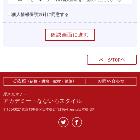
は、ユーザー様ご自身がご判断されるようお願いします。
個人情報保護方針に同意する
2：個人情報の利用目的
当サイトでは、個人情報を必要に応じて適正に取得します。
また取得した個人情報は、以下の目的で使用します。
● お問い合わせに関するご回答、資料送付
● セミナーなどの情報のご提供
● その他、上記の利用目的に付随する事項の遂行
当サイトが、ユーザー様の同意を得ることなく、お知らせし
た以外の目的にユーザー様の個人情報を利用することはあり
ません。
3：原則として、ユーザー様の個人情報を第三者に開示す
愛されマナー
ることはありません
アカデミー・なないろスタイル
当サイトがユーザー様からご提供いただいた個人情報は、以
〒103-0027 東京都中央区日本橋2丁目16-4 remix日本橋 6階
下の項目に該当する場合を除いて、ユーザー様の同意を得る
ことなく、第三者に開示することはありません。
（1）ユーザー様個人を識別することができない状態（年令別
の統計など）で開示する場合