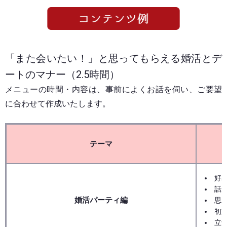
「また会いたい！」と思ってもらえる婚活とデ
ートのマナー（2.5時間）
メニューの時間・内容は、事前によくお話を伺い、ご要望
に合わせて作成いたします。
テーマ
好
話
婚活パーティ編
思
初
立