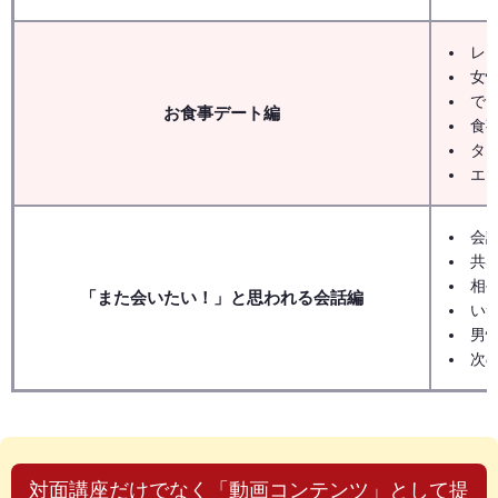
レ
女
で
お食事デート編
食
タ
エ
会
共
相
「また会いたい！」と思われる会話編
いつ
男
次
対面講座だけでなく「動画コンテンツ」として提