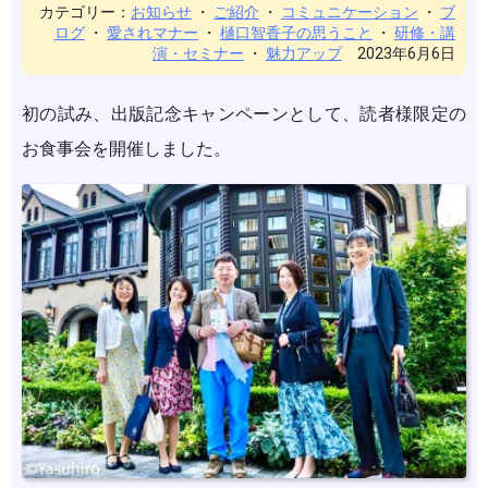
カテゴリー：
お知らせ
・
ご紹介
・
コミュニケーション
・
ブ
ログ
・
愛されマナー
・
樋口智香子の思うこと
・
研修・講
演・セミナー
・
魅力アップ
2023年6月6日
初の試み、出版記念キャンペーンとして、読者様限定の
お食事会を開催しました。