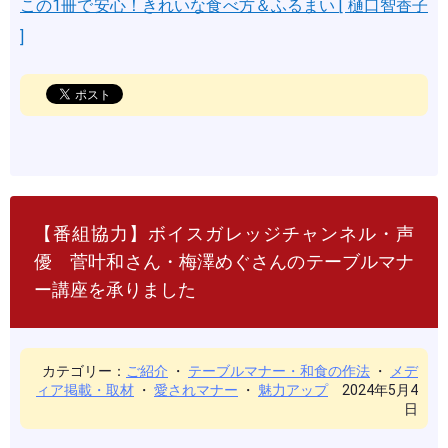
この1冊で安心！きれいな食べ方＆ふるまい [ 樋口智香子
]
【番組協力】ボイスガレッジチャンネル・声
優 菅叶和さん・梅澤めぐさんのテーブルマナ
ー講座を承りました
カテゴリー：
ご紹介
・
テーブルマナー・和食の作法
・
メデ
ィア掲載・取材
・
愛されマナー
・
魅力アップ
2024年5月4
日