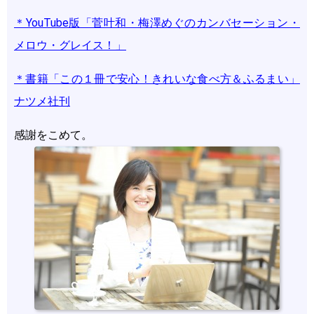
＊YouTube版「菅叶和・梅澤めぐのカンバセーション・
メロウ・グレイス！」
＊書籍「この１冊で安心！きれいな食べ方＆ふるまい」
ナツメ社刊
感謝をこめて。