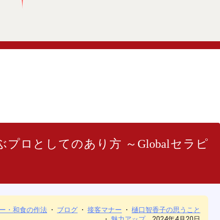
プロとしてのあり方 ～Globalセラピ
会～
ー・和食の作法
・
ブログ
・
接客マナー
・
樋口智香子の思うこと
・
魅力アップ
2024年4月20日