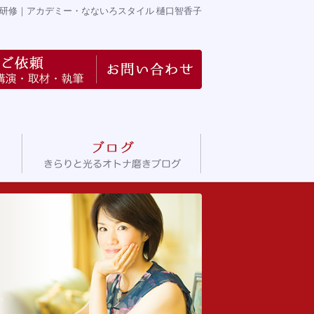
研修
｜アカデミー・なないろスタイル 樋口智香子