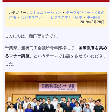
カテゴリー：
コミュニケーション
・
テーブルマナー・和食の
作法
・
ビジネスマナー
・
ビジネスマナー研修
・
事例紹介
2019年9月28日
こんにちは。樋口智香子です。
千葉県、船橋商工会議所青年部様にて
「国際教養を高め
るマナー講座」
というテーマでお話をさせていただきま
した。