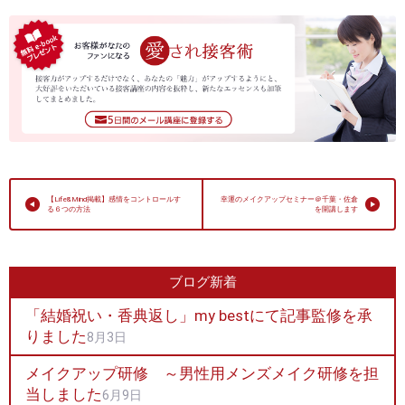
【Life&Mind掲載】感情をコントロールす
幸運のメイクアップセミナー＠千葉・佐倉
る６つの方法
を開講します
ブログ新着
「結婚祝い・香典返し」my bestにて記事監修を承
りました
8月3日
メイクアップ研修 ～男性用メンズメイク研修を担
当しました
6月9日