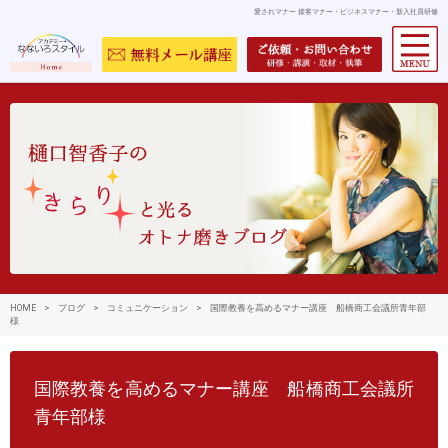
愛されマナー 接客マナー・ビジネスマナー・新入社員研修
HOME
>
ブログ
>
コミュニケーション
>
国際教養を高めるマナー講座 船橋商工会議所青年部
様
国際教養を高めるマナー講座 船橋商工会議所
青年部様