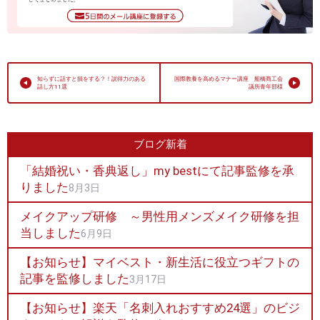
知らずに話すと損をする？！説得力のある
国際教養を高めるマナー講座 船橋商工会
話し方11選
議所青年部様
ブログ新着
「結婚祝い・香典返し」my bestにて記事監修を承
りました
8月3日
メイクアップ研修 ～男性用メンズメイク研修を担
当しました
6月9日
【お知らせ】マイベスト・新生活に役立つギフトの
記事を監修しました
3月17日
【お知らせ】楽天「名刺入れおすすめ24選」のビジ