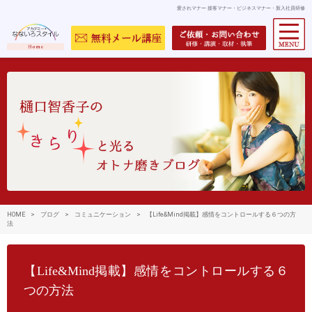
愛されマナー 接客マナー・ビジネスマナー・新入社員研修
HOME
>
ブログ
>
コミュニケーション
>
【Life&Mind掲載】感情をコントロールする６つの方
法
【Life&Mind掲載】感情をコントロールする６
つの方法