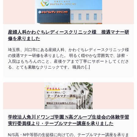
産婦人科かわぐちレディースクリニック様 接遇マナー研
修を承りました
埼玉県、川口市にある産婦人科、かわぐちレディースクリニック様
の接遇マナー研修を承りました。 明るく穏やかな雰囲気で、診察・
入院はもちろんのこと、産後ケアまで丁寧にサポートしてくださ
る、とても素敵なクリニックです。 職員の […]
学校法人角川ドワンゴ学園 N高グループ生徒会の体験学習
実行委員様より・テーブルマナー講座を承りました
N/S高・N中等部の生徒様に向けての、テーブルマナー講座を承りま