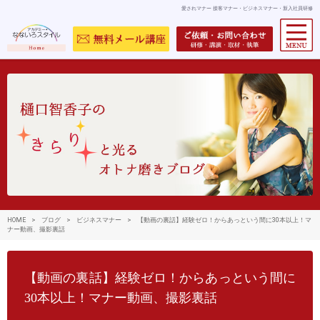
愛されマナー 接客マナー・ビジネスマナー・新入社員研修
HOME
>
ブログ
>
ビジネスマナー
>
【動画の裏話】経験ゼロ！からあっという間に30本以上！マ
ナー動画、撮影裏話
【動画の裏話】経験ゼロ！からあっという間に
30本以上！マナー動画、撮影裏話