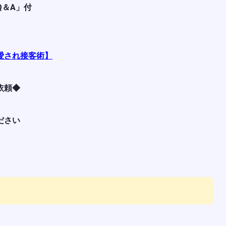
Q＆A」付
愛され接客術】
依頼◆
ださい