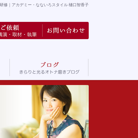
研修
｜アカデミー・なないろスタイル 樋口智香子