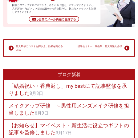
新人研修のコストを押さえ、効果を高める
接客セミナー 岡山県 西大寺法人会様
方法
ブログ新着
「結婚祝い・香典返し」my bestにて記事監修を承
りました
8月3日
メイクアップ研修 ～男性用メンズメイク研修を担
当しました
6月9日
【お知らせ】マイベスト・新生活に役立つギフトの
記事を監修しました
3月17日