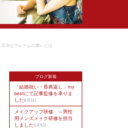
と正当なクレームの違いとは
ブログ新着
「結婚祝い・香典返し」my
bestにて記事監修を承りま
した
8月3日
メイクアップ研修 ～男性
用メンズメイク研修を担当
しました
6月9日