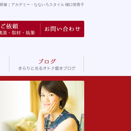
研修
｜アカデミー・なないろスタイル 樋口智香子