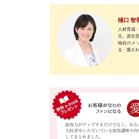
樋口 智
人材育成
元、資生
独自のメ
る・愛さ