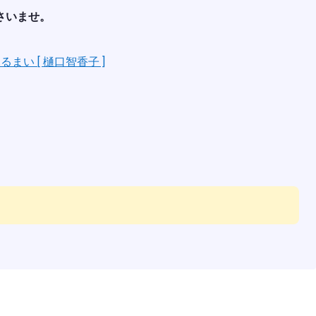
さいませ。
い [ 樋口智香子 ]