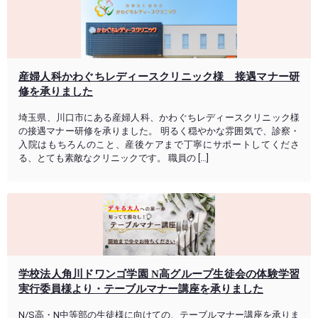
産婦人科かわぐちレディースクリニック様 接遇マナー研
修を承りました
埼玉県、川口市にある産婦人科、かわぐちレディースクリニック様
の接遇マナー研修を承りました。 明るく穏やかな雰囲気で、診察・
入院はもちろんのこと、産後ケアまで丁寧にサポートしてくださ
る、とても素敵なクリニックです。 職員の […]
学校法人角川ドワンゴ学園 N高グループ生徒会の体験学習
実行委員様より・テーブルマナー講座を承りました
N/S高・N中等部の生徒様に向けての、テーブルマナー講座を承りま