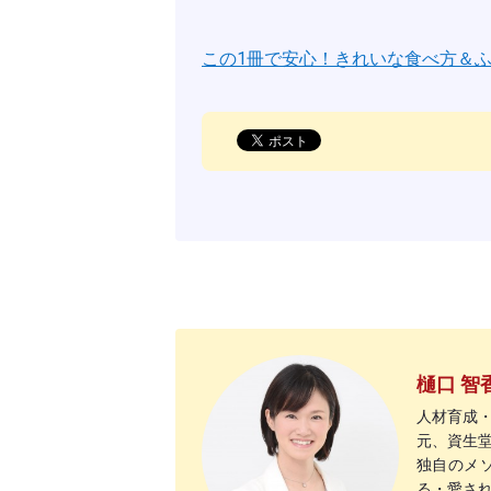
この1冊で安心！きれいな食べ方＆ふるま
樋口 智
人材育成
元、資生
独自のメ
る・愛さ