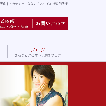
研修
｜アカデミー・なないろスタイル 樋口智香子