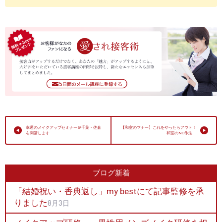
幸運のメイクアップセミナー＠千葉・佐倉
【和室のマナー】これをやったらアウト！
を開講します
和室のNG作法
ブログ新着
「結婚祝い・香典返し」my bestにて記事監修を承
りました
8月3日