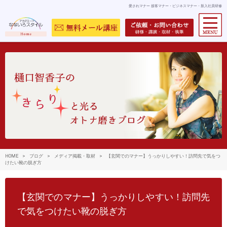
愛されマナー 接客マナー・ビジネスマナー・新入社員研修
HOME
>
ブログ
>
メディア掲載・取材
>
【玄関でのマナー】うっかりしやすい！訪問先で気をつ
けたい靴の脱ぎ方
【玄関でのマナー】うっかりしやすい！訪問先
で気をつけたい靴の脱ぎ方