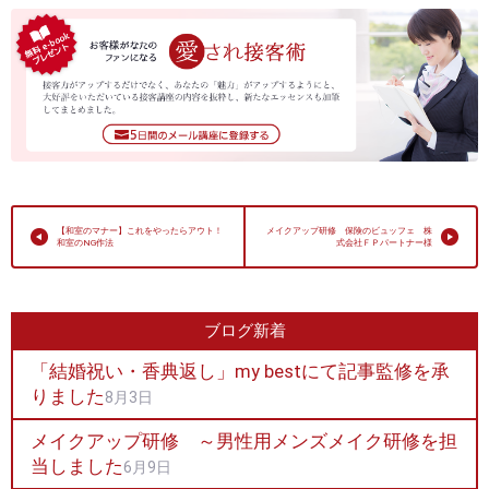
【和室のマナー】これをやったらアウト！
メイクアップ研修 保険のビュッフェ 株
和室のNG作法
式会社ＦＰパートナー様
ブログ新着
「結婚祝い・香典返し」my bestにて記事監修を承
りました
8月3日
メイクアップ研修 ～男性用メンズメイク研修を担
当しました
6月9日