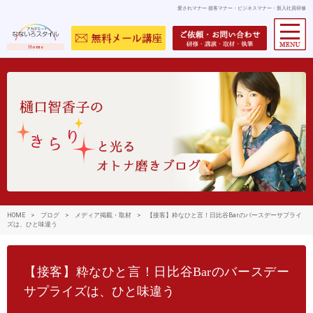
愛されマナー 接客マナー・ビジネスマナー・新入社員研修
HOME
>
ブログ
>
メディア掲載・取材
>
【接客】粋なひと言！日比谷Barのバースデーサプライ
ズは、ひと味違う
【接客】粋なひと言！日比谷Barのバースデー
サプライズは、ひと味違う