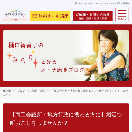
愛されマナー 接客マナー・ビジネスマナー・新入社員研修
HOME
>
ブログ
>
恋愛・婚活
>
【商工会議所・地方行政に携わる方に】婚活で町おこしをしませ
んか？
【商工会議所・地方行政に携わる方に】婚活で
町おこしをしませんか？