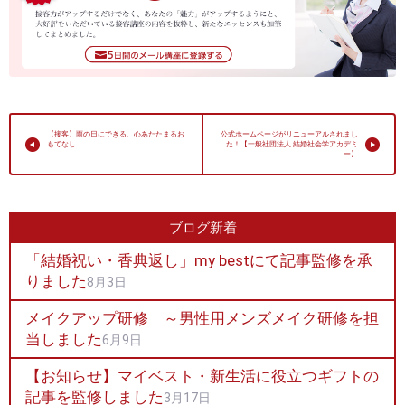
【接客】雨の日にできる、心あたたまるお
公式ホームページがリニューアルされまし
もてなし
た！【一般社団法人 結婚社会学アカデミ
ー】
ブログ新着
「結婚祝い・香典返し」my bestにて記事監修を承
りました
8月3日
メイクアップ研修 ～男性用メンズメイク研修を担
当しました
6月9日
【お知らせ】マイベスト・新生活に役立つギフトの
記事を監修しました
3月17日