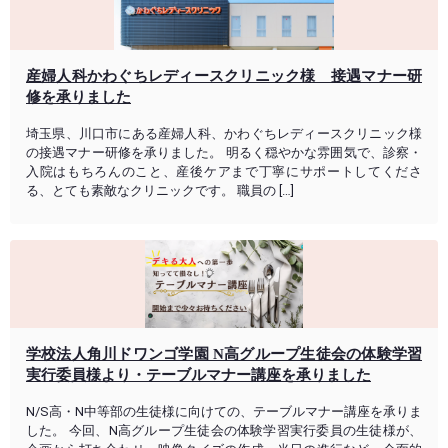
産婦人科かわぐちレディースクリニック様 接遇マナー研
修を承りました
埼玉県、川口市にある産婦人科、かわぐちレディースクリニック様
の接遇マナー研修を承りました。 明るく穏やかな雰囲気で、診察・
入院はもちろんのこと、産後ケアまで丁寧にサポートしてくださ
る、とても素敵なクリニックです。 職員の […]
学校法人角川ドワンゴ学園 N高グループ生徒会の体験学習
実行委員様より・テーブルマナー講座を承りました
N/S高・N中等部の生徒様に向けての、テーブルマナー講座を承りま
した。 今回、N高グループ生徒会の体験学習実行委員の生徒様が、