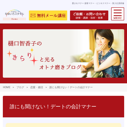
愛されマナー 接客マナー・ビジネスマナー・新入社員研修
HOME
>
ブログ
>
恋愛・婚活
>
誰にも聞けない！デートの会計マナー
誰にも聞けない！デートの会計マナー