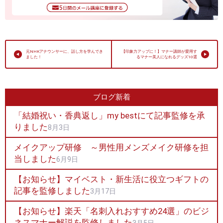
元NHKアナウンサーに、話し方を学んでき
【印象力アップに！】マナー講師が愛用す
ました！
るマナー美人になれるグッズ10選
ブログ新着
「結婚祝い・香典返し」my bestにて記事監修を承
りました
8月3日
メイクアップ研修 ～男性用メンズメイク研修を担
当しました
6月9日
【お知らせ】マイベスト・新生活に役立つギフトの
記事を監修しました
3月17日
【お知らせ】楽天「名刺入れおすすめ24選」のビジ
ネスマナー解説を監修しました
3月5日